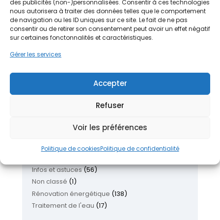
des publicités (non-)personnalisées. Consentir à ces technologies
tendances pour améliorer son habitat
26 juin
nous autorisera à traiter des données telles que le comportement
2026
de navigation ou les ID uniques sur ce site. Le fait de ne pas
Isolation garage en 2026 : quand, comment et à
consentir ou de retirer son consentement peut avoir un effet négatif
quel prix ?
24 juin 2026
sur certaines fonctonnalités et caractéristiques.
Nettoyage toiture : quand, comment et à quel
Gérer les services
prix ?
22 juin 2026
Chauffez mieux, payez moins : Pourquoi la
pompe à chaleur séduit autant ?
19 juin 2026
Accepter
Aides rénovation 2026 : le guide complet pour
tout comprendre
18 juin 2026
Refuser
Voir les préférences
Thèmes du blog
Actualités
(14)
Politique de cookies
Politique de confidentialité
Amélioration de l'habitat
(161)
Infos et astuces
(56)
Non classé
(1)
Rénovation énergétique
(138)
Traitement de l'eau
(17)