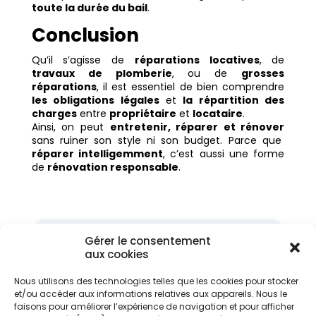
toute la durée du bail
.
Conclusion
Qu’il s’agisse de
réparations locatives
, de
travaux de plomberie
, ou de
grosses
réparations
, il est essentiel de bien comprendre
les obligations légales
et
la répartition des
charges
entre
propriétaire
et
locataire
.
Ainsi, on peut
entretenir, réparer et rénover
sans ruiner son style ni son budget. Parce que
réparer intelligemment
, c’est aussi une forme
de
rénovation responsable
.
Gérer le consentement
aux cookies
Nous utilisons des technologies telles que les cookies pour stocker
Articles récents
et/ou accéder aux informations relatives aux appareils. Nous le
faisons pour améliorer l’expérience de navigation et pour afficher
Réinventer son logement : les nouvelles