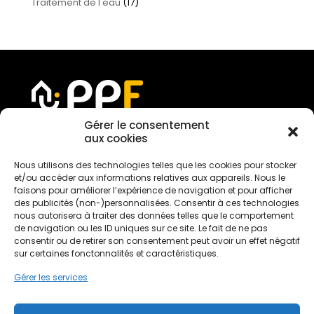
Traitement de l'eau
(17)
Gérer le consentement
aux cookies
Devis gratuit
Nous utilisons des technologies telles que les cookies pour stocker
et/ou accéder aux informations relatives aux appareils. Nous le
faisons pour améliorer l’expérience de navigation et pour afficher
des publicités (non-)personnalisées. Consentir à ces technologies
Nous rejoindre
nous autorisera à traiter des données telles que le comportement
de navigation ou les ID uniques sur ce site. Le fait de ne pas
consentir ou de retirer son consentement peut avoir un effet négatif
sur certaines fonctonnalités et caractéristiques.
Mentions légales
Gérer les services
Politique de confidentialité
Conditions générales de services
Politique de cookies