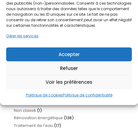
des publicités (non-)personnalisées. Consentir à ces technologies
Réinventer son logement : les nouvelles tendances
nous autorisera à traiter des données telles que le comportement
pour améliorer son habitat
26 juin 2026
de navigation ou les ID uniques sur ce site. Le fait de ne pas
Isolation garage en 2026 : quand, comment et à quel
consentir ou de retirer son consentement peut avoir un effet négatif
prix ?
24 juin 2026
sur certaines fonctonnalités et caractéristiques.
Nettoyage toiture : quand, comment et à quel prix ?
22
Gérer les services
juin 2026
Chauffez mieux, payez moins : Pourquoi la pompe à
chaleur séduit autant ?
19 juin 2026
Accepter
Aides rénovation 2026 : le guide complet pour tout
comprendre
18 juin 2026
Refuser
Thèmes du blog
Voir les préférences
Actualités
(14)
Amélioration de l'habitat
(161)
Politique de cookies
Politique de confidentialité
Infos et astuces
(56)
Non classé
(1)
Rénovation énergétique
(138)
Traitement de l'eau
(17)