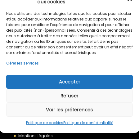
aux cookies
Non classé
(1)
Rénovation énergétique
(138)
Nous utilisons des technologies telles que les cookies pour stocker
et/ou accéder aux informations relatives aux appareils. Nous le
Traitement de l'eau
(17)
faisons pour améliorer l’expérience de navigation et pour afficher
des publicités (non-)personnalisées. Consentir à ces technologies
nous autorisera à traiter des données telles que le comportement
de navigation ou les ID uniques sur ce site. Le fait de ne pas
consentir ou de retirer son consentement peut avoir un effet négatif
sur certaines fonctonnalités et caractéristiques.
Gérer les services
Accepter
Devis gratuit
Refuser
Voir les préférences
Nous rejoindre
Politique de cookies
Politique de confidentialité
Mentions légales