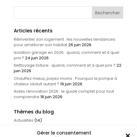
Articles récents
Réinventer son logement : les nouvelles tendances
pour améliorer son habitat
26 juin 2026
Isolation garage en 2026 : quand, comment et à quel
prix ?
24 juin 2026
Nettoyage toiture : quand, comment et à quel prix ?
22
juin 2026
Chauffez mieux, payez moins : Pourquoi la pompe à
chaleur séduit autant ?
19 juin 2026
Aides rénovation 2026 : le guide complet pour tout
comprendre
18 juin 2026
Thèmes du blog
Actualités
(14)
Amélioration de l'habitat
(161)
Gérer le consentement
Infos et astuces
(56)