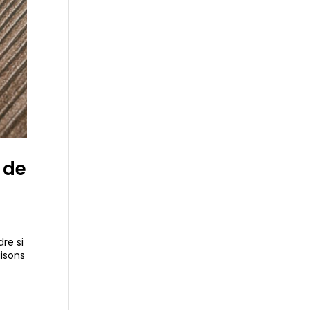
 de
re si
aisons