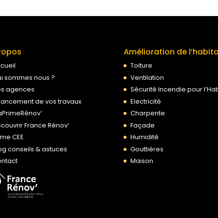
ropos
Amélioration de l’habit
cueil
Toiture
i sommes nous ?
Ventilation
s agences
Sécurité Incendie pour l’Hab
nancement de vos travaux
Electricité
PrimeRénov’
Charpente
couvrir France Rénov’
Façade
ime CEE
Humidité
og conseils & astuces
Gouttières
ntact
Maison