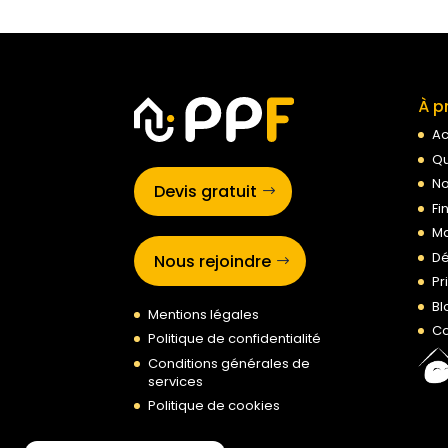
À p
Ac
Qu
No
Devis gratuit
Fi
Ma
Dé
Nous rejoindre
Pr
Bl
Mentions légales
Co
Politique de confidentialité
Conditions générales de
services
Politique de cookies