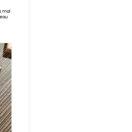
s mal
seau