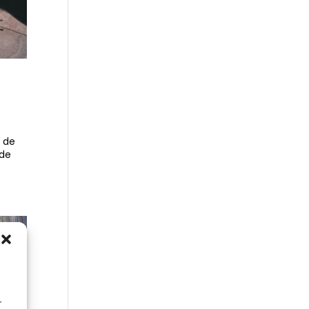
e de
 de
r