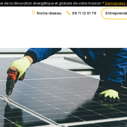
Demandez v
e de la rénovation énergétique et globale de votre maison ?
Notre réseau
09 71 12 01 79
Entreprend
t
Rénovation Énergétique
Énergies Renouvelables
Tra