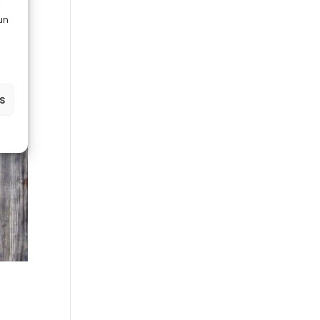
 un
es