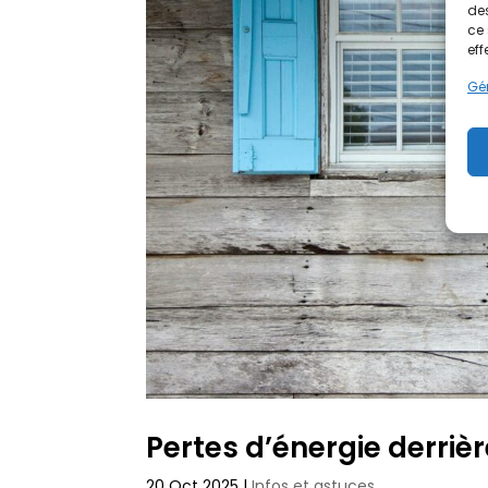
des
ce 
eff
Gér
Pertes d’énergie derrièr
20 Oct 2025
|
Infos et astuces