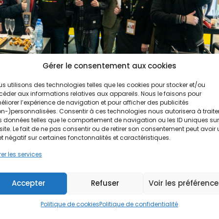
Gérer le consentement aux cookies
s utilisons des technologies telles que les cookies pour stocker et/ou
éder aux informations relatives aux appareils. Nous le faisons pour
liorer l’expérience de navigation et pour afficher des publicités
n-)personnalisées. Consentir à ces technologies nous autorisera à traite
 données telles que le comportement de navigation ou les ID uniques sur
anchise de France : une référence
site. Le fait de ne pas consentir ou de retirer son consentement peut avoir
et négatif sur certaines fonctonnalités et caractéristiques.
e
er les services
der du secteur Du 15 au 17 mars 2025, le Parc des Expositions 
Accepter
Refuser
Voir les préférenc
 rendez-vous incontournable pour les entrepreneurs et les investis
Politique de cookies
Politique de confidentialité