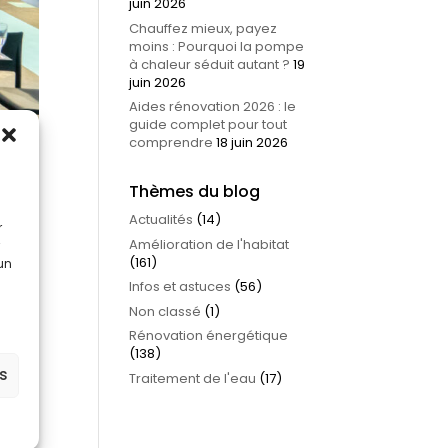
juin 2026
Chauffez mieux, payez
moins : Pourquoi la pompe
à chaleur séduit autant ?
19
juin 2026
Aides rénovation 2026 : le
guide complet pour tout
comprendre
18 juin 2026
Thèmes du blog
Actualités
(14)
r
Amélioration de l'habitat
 en
(161)
 un
Infos et astuces
(56)
Non classé
(1)
Rénovation énergétique
(138)
de
es
Traitement de l'eau
(17)
seurs.