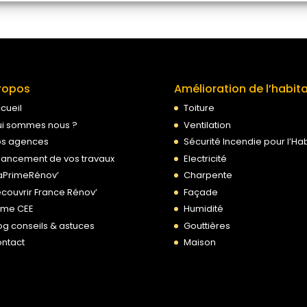
ropos
Amélioration de l’habit
cueil
Toiture
i sommes nous ?
Ventilation
s agences
Sécurité Incendie pour l’Hab
nancement de vos travaux
Electricité
PrimeRénov’
Charpente
couvrir France Rénov’
Façade
ime CEE
Humidité
og conseils & astuces
Gouttières
ntact
Maison