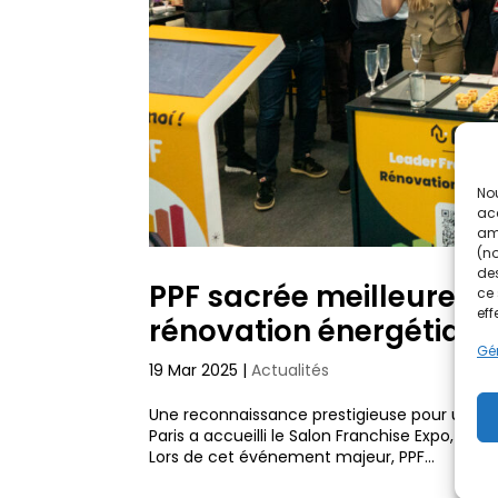
Nou
acc
amé
(no
des
PPF sacrée meilleure fr
ce 
eff
rénovation énergétiqu
Gér
19 Mar 2025
|
Actualités
Une reconnaissance prestigieuse pour un lea
Paris a accueilli le Salon Franchise Expo, un
Lors de cet événement majeur, PPF...