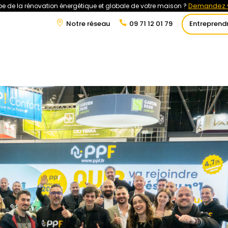
Demandez v
e de la rénovation énergétique et globale de votre maison ?
Notre réseau
09 71 12 01 79
Entreprend
t
Rénovation Énergétique
Énergies Renouvelables
Tra