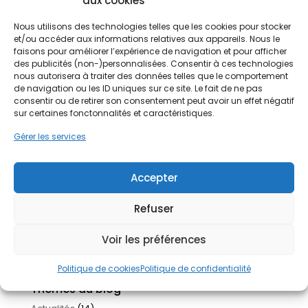
aux cookies
des murs en pierre, ou même des murs extérieurs
difficiles à traiter par...
Nous utilisons des technologies telles que les cookies pour stocker
et/ou accéder aux informations relatives aux appareils. Nous le
faisons pour améliorer l’expérience de navigation et pour afficher
des publicités (non-)personnalisées. Consentir à ces technologies
nous autorisera à traiter des données telles que le comportement
de navigation ou les ID uniques sur ce site. Le fait de ne pas
consentir ou de retirer son consentement peut avoir un effet négatif
Articles récents
sur certaines fonctonnalités et caractéristiques.
Réinventer son logement : les nouvelles tendances
Gérer les services
pour améliorer son habitat
26 juin 2026
Isolation garage en 2026 : quand, comment et à quel
prix ?
24 juin 2026
Accepter
Nettoyage toiture : quand, comment et à quel prix ?
22
juin 2026
Refuser
Chauffez mieux, payez moins : Pourquoi la pompe à
chaleur séduit autant ?
19 juin 2026
Voir les préférences
Aides rénovation 2026 : le guide complet pour tout
comprendre
18 juin 2026
Politique de cookies
Politique de confidentialité
Thèmes du blog