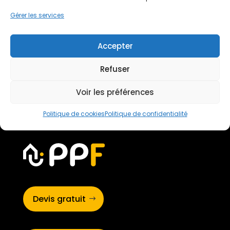
Thèmes du blog
Gérer les services
Actualités
(14)
Amélioration de l'habitat
(161)
Accepter
Infos et astuces
(56)
Non classé
(1)
Refuser
Rénovation énergétique
(138)
Traitement de l'eau
(17)
Voir les préférences
Politique de cookies
Politique de confidentialité
Devis gratuit