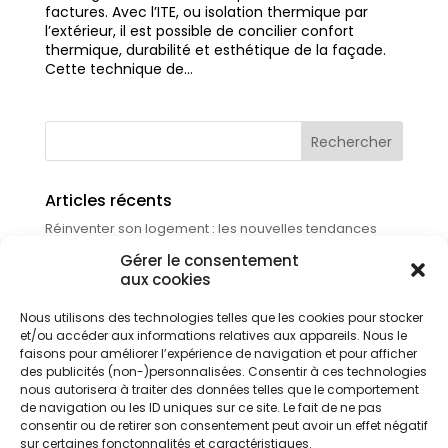
factures. Avec l’ITE, ou isolation thermique par
l’extérieur, il est possible de concilier confort
thermique, durabilité et esthétique de la façade.
Cette technique de...
Articles récents
Réinventer son logement : les nouvelles tendances
pour améliorer son habitat
26 juin 2026
Gérer le consentement
Isolation garage en 2026 : quand, comment et à quel
aux cookies
prix ?
24 juin 2026
Nettoyage toiture : quand, comment et à quel prix ?
22
Nous utilisons des technologies telles que les cookies pour stocker
juin 2026
et/ou accéder aux informations relatives aux appareils. Nous le
faisons pour améliorer l’expérience de navigation et pour afficher
Chauffez mieux, payez moins : Pourquoi la pompe à
des publicités (non-)personnalisées. Consentir à ces technologies
chaleur séduit autant ?
19 juin 2026
nous autorisera à traiter des données telles que le comportement
Aides rénovation 2026 : le guide complet pour tout
de navigation ou les ID uniques sur ce site. Le fait de ne pas
comprendre
18 juin 2026
consentir ou de retirer son consentement peut avoir un effet négatif
sur certaines fonctonnalités et caractéristiques.