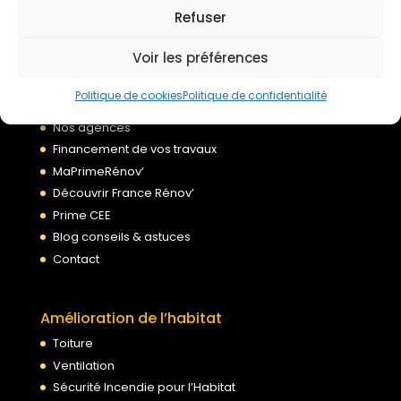
Refuser
Voir les préférences
À propos
Accueil
Politique de cookies
Politique de confidentialité
Qui sommes nous ?
Nos agences
Financement de vos travaux
MaPrimeRénov’
Découvrir France Rénov’
Prime CEE
Blog conseils & astuces
Contact
Amélioration de l’habitat
Toiture
Ventilation
Sécurité Incendie pour l’Habitat