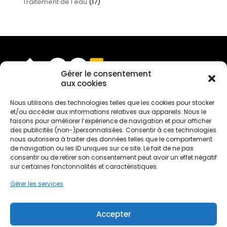
Traitement de l'eau
(17)
Gérer le consentement
aux cookies
Nous utilisons des technologies telles que les cookies pour stocker
Devis gratuit
et/ou accéder aux informations relatives aux appareils. Nous le
faisons pour améliorer l’expérience de navigation et pour afficher
des publicités (non-)personnalisées. Consentir à ces technologies
nous autorisera à traiter des données telles que le comportement
de navigation ou les ID uniques sur ce site. Le fait de ne pas
Nous rejoindre
consentir ou de retirer son consentement peut avoir un effet négatif
sur certaines fonctonnalités et caractéristiques.
Gérer les services
Mentions légales
Politique de confidentialité
Accepter
Conditions générales de services
Politique de cookies