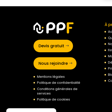
À p
Ac
Qu
No
Devis gratuit
Fi
Ma
Dé
Nous rejoindre
Pr
Bl
Mentions légales
Co
Politique de confidentialité
Conditions générales de
services
Politique de cookies