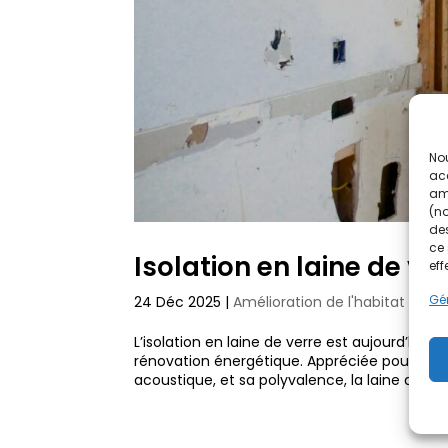
Nou
acc
amé
(no
des
ce 
Isolation en laine de ve
eff
Gér
24 Déc 2025
|
Amélioration de l'habitat
L’isolation en laine de verre est aujourd’hui l’
rénovation énergétique. Appréciée pour son 
acoustique, et sa polyvalence, la laine de...