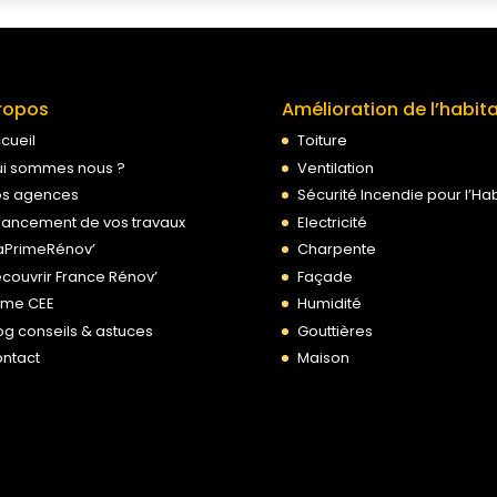
ropos
Amélioration de l’habit
cueil
Toiture
i sommes nous ?
Ventilation
s agences
Sécurité Incendie pour l’Hab
nancement de vos travaux
Electricité
PrimeRénov’
Charpente
couvrir France Rénov’
Façade
ime CEE
Humidité
og conseils & astuces
Gouttières
ntact
Maison