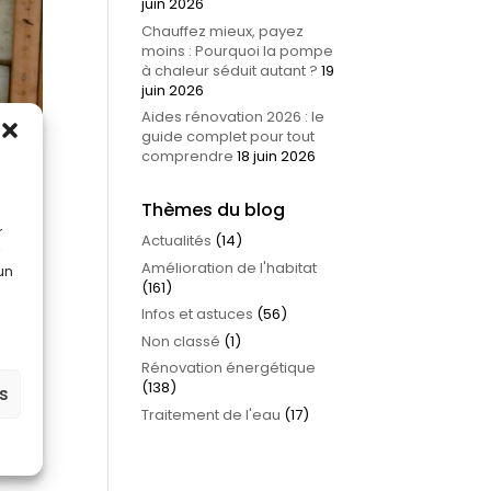
juin 2026
Chauffez mieux, payez
moins : Pourquoi la pompe
à chaleur séduit autant ?
19
juin 2026
Aides rénovation 2026 : le
guide complet pour tout
comprendre
18 juin 2026
Thèmes du blog
r
Actualités
(14)
Amélioration de l'habitat
 un
(161)
Infos et astuces
(56)
Non classé
(1)
Rénovation énergétique
 de
(138)
es
Traitement de l'eau
(17)