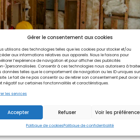
Gérer le consentement aux cookies
s utilisons des technologies telles que les cookies pour stocker et/ou
éder aux informations relatives aux appareils. Nous le faisons pour
liorer l’expérience de navigation et pour afficher des publicités
n-)personnalisées. Consentir à ces technologies nous autorisera à traite
 données telles que le comportement de navigation ou les ID uniques sur
site. Le fait de ne pas consentir ou de retirer son consentement peut avoir
rre : qu’est-ce que c’est ?
et négatif sur certaines fonctonnalités et caractéristiques.
er les services
une des solutions les plus utilisées dans les travaux d’isolation et
Accepter
Refuser
Voir les préférenc
excellent rapport qualité-prix, sa performance thermique et
Politique de cookies
Politique de confidentialité