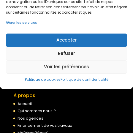
de navigation ou les ID uniques sur ce site. Le fait de ne pas
consentir ou de retirer son consentement peut avoir un effet négatif
Devis gratuit
sur certaines fonctonnalités et caractéristiques.
Gérer les services
Nous rejoindre
Accepter
Refuser
Mentions légales
Politique de confidentialité
Voir les préférences
Conditions générales de services
Politique de cookies
Politique de cookies
Politique de confidentialité
À propos
Accueil
Qui sommes nous ?
Nos agences
Financement de vos travaux
MaPrimeRénov’