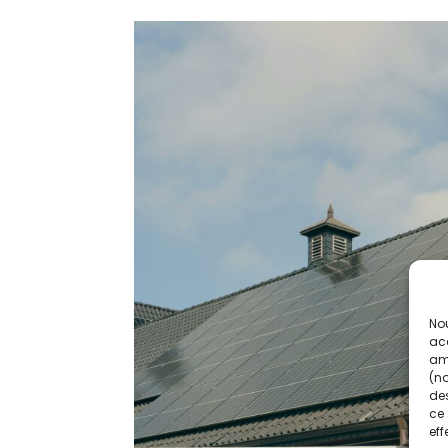
Nou
acc
amé
(no
des
ce 
eff