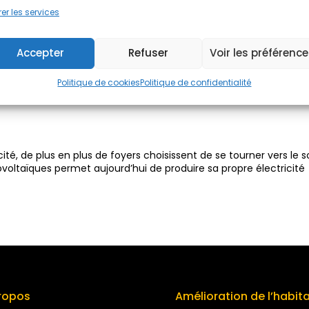
er les services
Accepter
Refuser
Voir les préférenc
s : produire sa propre électricit
Politique de cookies
Politique de confidentialité
cité, de plus en plus de foyers choisissent de se tourner vers le s
voltaïques permet aujourd’hui de produire sa propre électricité
ropos
Amélioration de l’habit