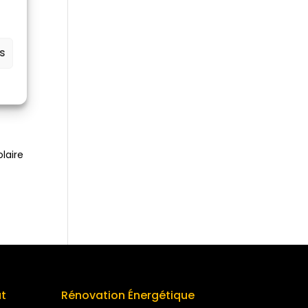
es
é,
olaire
at
Rénovation Énergétique