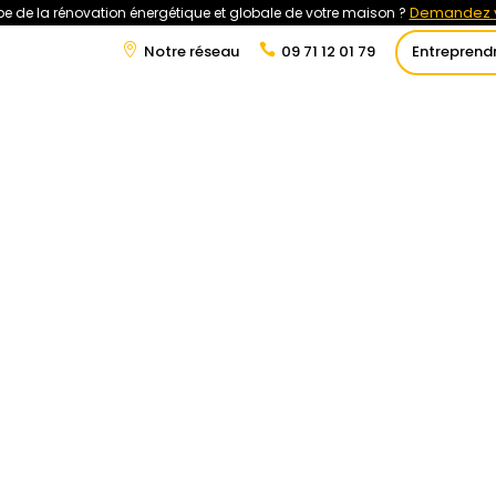
Demandez v
e de la rénovation énergétique et globale de votre maison ?
Notre réseau
09 71 12 01 79
Entreprend
t
Rénovation Énergétique
Énergies Renouvelables
Tra
taïques : Rentabilité, aides et
onnement expliqués
nergetique/panneaux-photovoltaiques-rentabilite-
tionnement-expliques/#more-39838