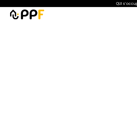
QUI s’occup
PPF
Amélioration de l’habita
Panneaux photovol
foncti
https://ppf.fr/renovation-e
aides-et-fonc