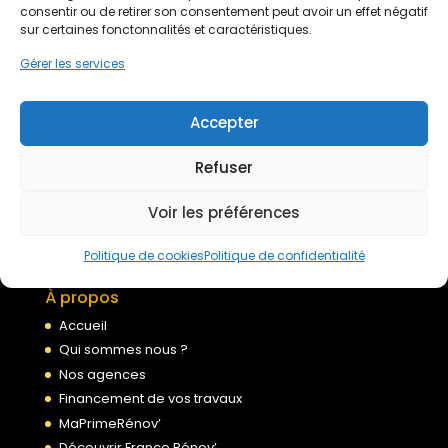
Devis gratuit
consentir ou de retirer son consentement peut avoir un effet négatif
sur certaines fonctonnalités et caractéristiques.
Gérer les services
Nous rejoindre
Accepter
Mentions légales
Refuser
Politique de confidentialité
Conditions générales de services
Voir les préférences
Politique de cookies
Politique de cookies
Politique de confidentialité
À propos
Accueil
Qui sommes nous ?
Nos agences
Financement de vos travaux
MaPrimeRénov’
Découvrir France Rénov’