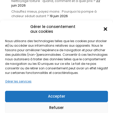
Nettoyage toiture : quand, comment et à quel prix ?
22
juin 2026
Chauffez mieux, payez moins : Pourquoi la pompe à
chaleur séduit autant ?
19 juin 2026
Aides rénovation 2026 : le guide complet pour tout
Gérer le consentement
comprendre
18 juin 2026
aux cookies
Thèmes du blog
Nous utilisons des technologies telles que les cookies pour stocker
et/ou accéder aux informations relatives aux appareils. Nous le
Actualités
(14)
faisons pour améliorer l’expérience de navigation et pour afficher
Amélioration de l'habitat
(161)
des publicités (non-)personnalisées. Consentir à ces technologies
Infos et astuces
(56)
nous autorisera à traiter des données telles que le comportement
de navigation ou les ID uniques sur ce site. Le fait de ne pas
Non classé
(1)
consentir ou de retirer son consentement peut avoir un effet négatif
Rénovation énergétique
(138)
sur certaines fonctonnalités et caractéristiques.
Traitement de l'eau
(17)
Gérer les services
Accepter
Refuser