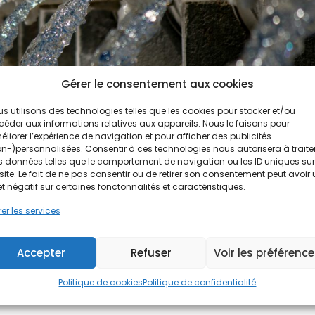
Gérer le consentement aux cookies
s utilisons des technologies telles que les cookies pour stocker et/ou
éder aux informations relatives aux appareils. Nous le faisons pour
liorer l’expérience de navigation et pour afficher des publicités
n-)personnalisées. Consentir à ces technologies nous autorisera à traite
 données telles que le comportement de navigation ou les ID uniques sur
site. Le fait de ne pas consentir ou de retirer son consentement peut avoir
ie silencieuse de votre confort
et négatif sur certaines fonctonnalités et caractéristiques.
er les services
 pourtant on n’y pense presque jamais. On ouvre le robinet, on ut
Accepter
Refuser
Voir les préférenc
r les appareils électriques… et on oublie que cette eau dure, ri
Politique de cookies
Politique de confidentialité