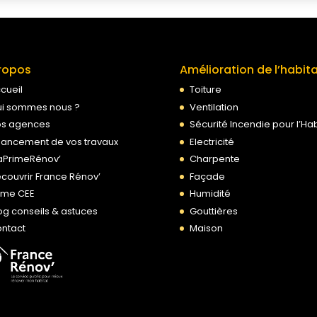
ropos
Amélioration de l’habit
cueil
Toiture
i sommes nous ?
Ventilation
s agences
Sécurité Incendie pour l’Hab
nancement de vos travaux
Electricité
PrimeRénov’
Charpente
couvrir France Rénov’
Façade
ime CEE
Humidité
og conseils & astuces
Gouttières
ntact
Maison