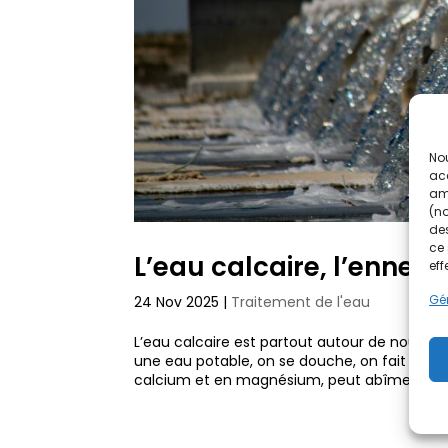
Nou
acc
amé
(no
des
ce 
L’eau calcaire, l’ennem
eff
Gér
24 Nov 2025
|
Traitement de l'eau
L’eau calcaire est partout autour de nous, et
une eau potable, on se douche, on fait tourne
calcium et en magnésium, peut abîmer...