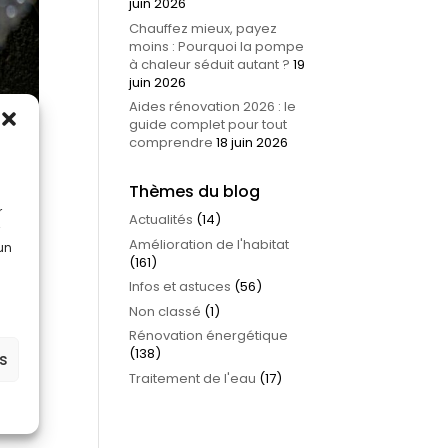
juin 2026
Chauffez mieux, payez
moins : Pourquoi la pompe
à chaleur séduit autant ?
19
juin 2026
Aides rénovation 2026 : le
guide complet pour tout
comprendre
18 juin 2026
Thèmes du blog
r
Actualités
(14)
Amélioration de l'habitat
 un
(161)
Infos et astuces
(56)
Non classé
(1)
Rénovation énergétique
ilise
(138)
es
che en
Traitement de l'eau
(17)