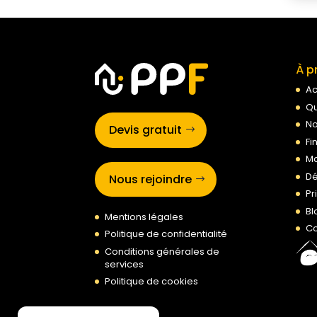
À p
Ac
Qu
No
Devis gratuit
Fi
Ma
Dé
Nous rejoindre
Pr
Bl
Mentions légales
Co
Politique de confidentialité
Conditions générales de
services
Politique de cookies