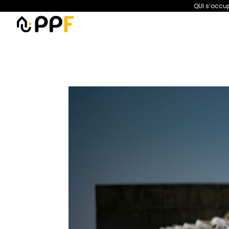
QUI s’occup
PPF
Amélioration de l’habita