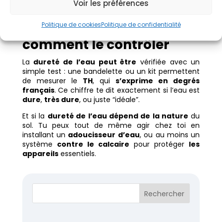
Voir les préférences
Comment le calcaire
Politique de cookies
Politique de confidentialité
s’invite chez vous… et
comment le contrôler
La
dureté de l’eau peut être
vérifiée avec un
simple test : une bandelette ou un kit permettent
de mesurer le
TH
, qui
s’exprime en degrés
français
. Ce chiffre te dit exactement si l’eau est
dure
,
très dure
, ou juste “idéale”.
Et si la
dureté de l’eau dépend de la nature
du
sol. Tu peux tout de même agir chez toi en
installant un
adoucisseur d’eau
, ou au moins un
système
contre le calcaire
pour protéger
les
appareils
essentiels.