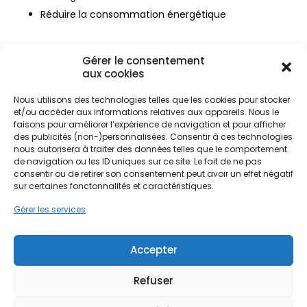
Réduire la consommation énergétique
Avec une
eau adoucie
, on ressent
Gérer le consentement
immédiatement la différence. La peau est plus
aux cookies
souple, les cheveux plus doux, et la mousse du
savon tient mieux. L’
anti calcaire
intégré à
Nous utilisons des technologies telles que les cookies pour stocker
l’adoucisseur agit comme une barrière contre
et/ou accéder aux informations relatives aux appareils. Nous le
cette dureté excessive.
faisons pour améliorer l’expérience de navigation et pour afficher
L’eau adoucie : est-elle
des publicités (non-)personnalisées. Consentir à ces technologies
nous autorisera à traiter des données telles que le comportement
toujours potable ?
de navigation ou les ID uniques sur ce site. Le fait de ne pas
consentir ou de retirer son consentement peut avoir un effet négatif
Comme le rappelle le
ministère de la santé
,
sur certaines fonctonnalités et caractéristiques.
l’
eau ne doit pas être
trop adoucie : une
eau
Gérer les services
trop
faible en minéraux n’est pas idéale à boire.
Mais dans la plupart des cas, une
eau adoucie
reste totalement compatible avec la
qualité de
Accepter
l’eau
potable.
Si tu veux continuer à
boire une eau
riche en
Refuser
minéral
, il est possible d’installer un by-pass ou un
robinet dédié à l’
eau du robinet
non adoucie.