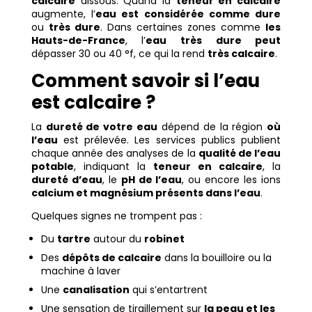
calcaire
dissous. Quand la
teneur en calcaire
augmente, l’
eau est considérée comme dure
ou
très dure
. Dans certaines zones comme
les
Hauts-de-France
, l’
eau très dure peut
dépasser 30 ou 40 °f, ce qui la rend
très calcaire
.
Comment savoir si l’eau
est calcaire ?
La
dureté de votre eau
dépend de la région
où
l’eau
est prélevée. Les services publics publient
chaque année des analyses de la
qualité de l’eau
potable
, indiquant la
teneur en calcaire
, la
dureté d’eau
, le
pH de l’eau
, ou encore les ions
calcium et magnésium présents dans l’eau
.
Quelques signes ne trompent pas :
Du
tartre
autour du
robinet
Des
dépôts de calcaire
dans la bouilloire ou la
machine à laver
Une
canalisation
qui s’entartrent
Une sensation de tiraillement sur
la peau et les