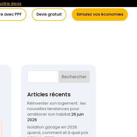
otre devis
re avec PPF
Devis gratuit
Simulez vos économies
itement de l’eau
Conseils
Articles récents
Réinventer son logement : les
nouvelles tendances pour
améliorer son habitat
26 juin
2026
Isolation garage en 2026 :
quand, comment et à quel prix