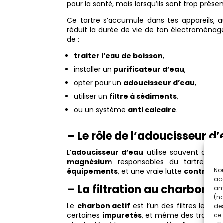
pour la santé, mais lorsqu’ils sont trop prése
Ce tartre s’accumule dans tes appareils, 
réduit la durée de vie de ton électroménage
de :
traiter l’eau de boisson
,
installer un
purificateur d’eau
,
opter pour un
adoucisseur d’eau
,
utiliser un
filtre à sédiments
,
ou un système
anti calcaire
.
– Le rôle de l’adoucisseur d
L’
adoucisseur d’eau
utilise souvent des
p
magnésium
responsables du tartre. Rés
Nou
équipements
, et une vraie lutte
contre le 
acc
– La filtration au charbon ac
amé
(no
Le
charbon actif
est l’un des filtres les pl
des
certaines
impuretés
, et même des traces
ce 