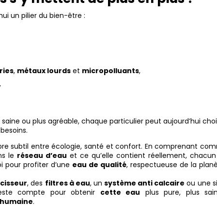
ui un pilier du bien-être :
ries
,
métaux lourds
et
micropolluants
,
,
s saine ou plus agréable, chaque particulier peut aujourd’hui choi
besoins.
ibre subtil entre écologie, santé et confort. En comprenant c
ns le
réseau d’eau
et ce qu’elle contient réellement, chacun
 pour profiter d’une
eau de qualité
, respectueuse de la plan
cisseur
, des
filtres à eau
, un
système anti calcaire
ou une s
este compte pour obtenir
cette eau
plus pure, plus sai
 humaine
.