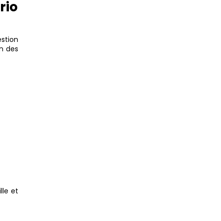
rio
estion
on des
lle et