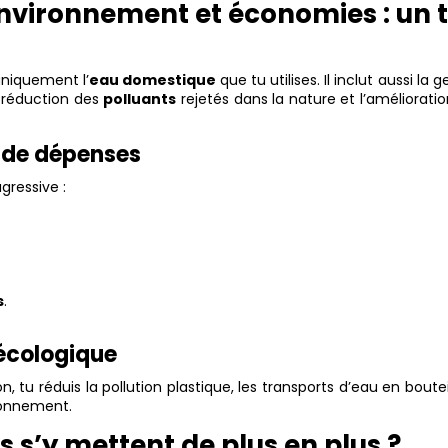
nvironnement et économies : un t
niquement l’
eau domestique
que tu utilises. Il inclut aussi la g
a réduction des
polluants
rejetés dans la nature et l’améliorati
s de dépenses
gressive :
s
.
 écologique
, tu réduis la pollution plastique, les transports d’eau en boutei
ronnement.
s s’y mettent de plus en plus ?