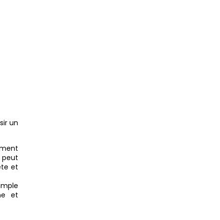
sir un
omment
 peut
ète et
imple
ne et