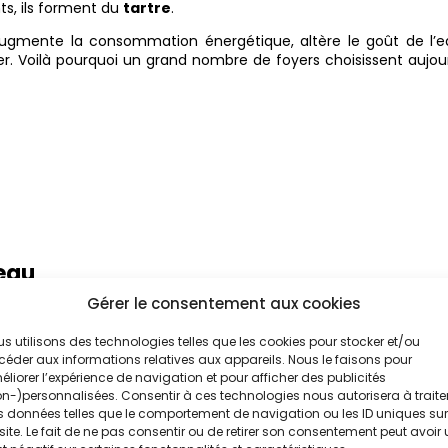
nts, ils forment du
tartre
.
augmente la consommation énergétique, altère le goût de l’e
r. Voilà pourquoi un grand nombre de foyers choisissent aujou
’eau
Gérer le consentement aux cookies
olyphosphates
ou un système à résine pour retirer le
calci
ultat : une eau plus douce, une installation qui
protèg
s utilisons des technologies telles que les cookies pour stocker et/ou
calcaire
.
éder aux informations relatives aux appareils. Nous le faisons pour
tif
liorer l’expérience de navigation et pour afficher des publicités
n-)personnalisées. Consentir à ces technologies nous autorisera à traite
us populaires. Il permet d’éliminer le
chlore
, les résidus de
pest
 données telles que le comportement de navigation ou les ID uniques sur
 de
métaux lourds
. L’eau filtrée est plus agréable, plus douce e
site. Le fait de ne pas consentir ou de retirer son consentement peut avoir