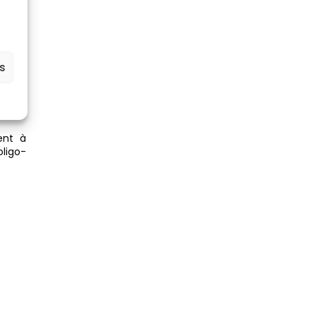
sable
s.
es
sent à
ligo-