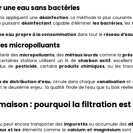
ir une eau sans bactéries
ions appliquent une
désinfection
. La méthode la plus courante
 puissant
désinfectant
capable d’éliminer
les bactéries
, les
ne eau
propre à la consommation
dans tout le
réseau d’ea
e les micropolluants
tenir des
micropolluants
, des
métaux lourds
comme la
pré
certaines stations utilisent un lit de
charbon actif
, excellen
idus de
pesticide
, certains
produits chimiques
, ou les trac
 de distribution d’eau
, circule dans chaque
canalisation
et 
nt le deuxième enjeu : la qualité finale de l’eau que tu bois réel
 maison : pourquoi la filtration est
eau peut encore transporter des
impuretés
ou accumuler des
d
ux et les
éléments comme le
calcium et magnésium
sont 