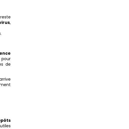
 reste
virus
,
u
.
sence
t pour
es de
arrive
lement
épôts
utiles