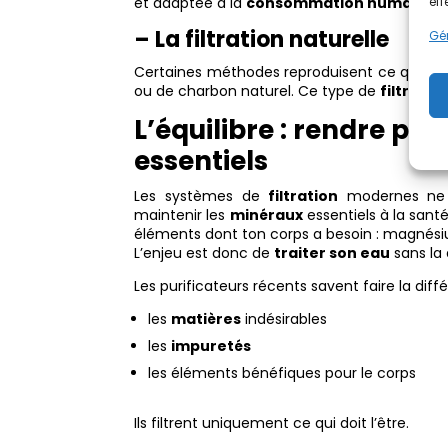
eff
et adaptée à la
consommation humaine
.
– La filtration naturelle
Gér
Certaines méthodes reproduisent ce que fait 
ou de charbon naturel. Ce type de
filtratio
L’équilibre : rendre po
essentiels
Les systèmes de
filtration
modernes ne 
maintenir les
minéraux
essentiels à la sant
éléments dont ton corps a besoin : magnés
L’enjeu est donc de
traiter son eau
sans la 
Les purificateurs récents savent faire la diff
les
matières
indésirables
les
impuretés
les éléments bénéfiques pour le corps
Ils filtrent uniquement ce qui doit l’être.