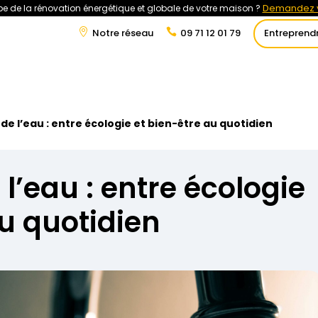
Demandez v
e de la rénovation énergétique et globale de votre maison ?
Notre réseau
09 71 12 01 79
Entreprend
t
Rénovation Énergétique
Énergies Renouvelables
Tra
de l’eau : entre écologie et bien-être au quotidien
l’eau : entre écologie
au quotidien