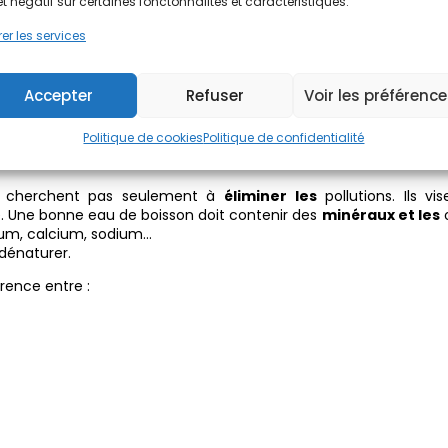
et négatif sur certaines fonctonnalités et caractéristiques.
er les services
la nature : l’
eau passe à travers
des couches de roches, de 
n naturelle
améliore la
qualité de l’eau
sans produits chimique
Accepter
Refuser
Voir les préférenc
table et garder les minéraux
Politique de cookies
Politique de confidentialité
cherchent pas seulement à
éliminer les
pollutions. Ils vi
é. Une bonne eau de boisson doit contenir des
minéraux et les
o
ium, calcium, sodium…
dénaturer.
érence entre :