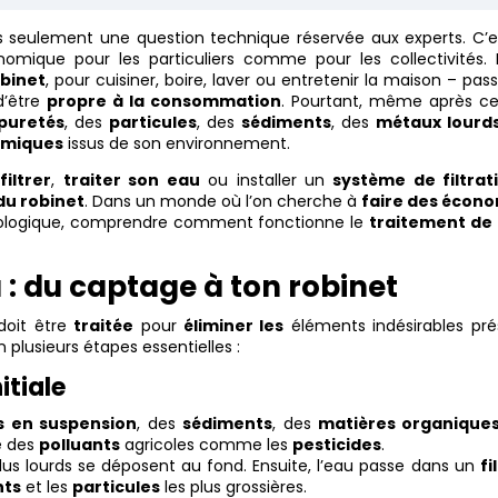
lus seulement une question technique réservée aux experts. C’
mique pour les particuliers comme pour les collectivités. L
binet
, pour cuisiner, boire, laver ou entretenir la maison – pas
’être
propre à la consommation
. Pourtant, même après ce
puretés
, des
particules
, des
sédiments
, des
métaux lourd
imiques
issus de son environnement.
e
filtrer
,
traiter son eau
ou installer un
système de filtrat
 du robinet
. Dans un monde où l’on cherche à
faire des écon
écologique, comprendre comment fonctionne le
traitement de 
 : du captage à ton robinet
 doit être
traitée
pour
éliminer les
éléments indésirables pré
 plusieurs étapes essentielles :
itiale
s en suspension
, des
sédiments
, des
matières organique
e des
polluants
agricoles comme les
pesticides
.
plus lourds se déposent au fond. Ensuite, l’eau passe dans un
fi
nts
et les
particules
les plus grossières.