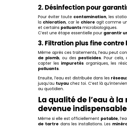
2. Désinfection pour garant
Pour éviter toute
contamination
, les stat
la
chloration
, car le
chlore
agit comme un
et certains
polluants
microbiologiques.
C’est une étape essentielle pour
garantir u
3. Filtration plus fine contr
Même après ces traitements, l’eau peut con
de plomb
, ou des
pesticides
. Pour cela, 
capter les
impuretés
organiques, les rés
polluants
.
Ensuite, l’eau est distribuée dans les
réseaux
jusqu’au
tuyau
chez toi. C’est là qu’intervie
au quotidien.
La qualité de l’eau à la
devenue indispensable
Même si elle est officiellement
potable
, l’
de tartre
dans les installations. Les
minéra