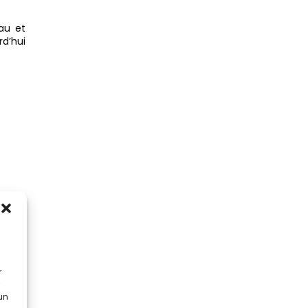
au et
rd’hui
um et
e les
r
icide
,
n goût
 un