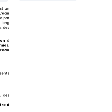
est un
’
eau
se par
 long
s
, des
ion
à
omies
,
l’eau
sents
s
, des
ltre à