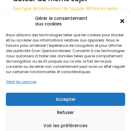
Des type de rénovation de façade différents selon
le matériau
Gérer le consentement
Comment bien rénover une façade en briques?
aux cookies
Focus sur le ravalement des façades en bois
Nous utilisons des technologies telles que les cookies pour stocker
Rénover une façade en pierre
et/ou accéder aux informations relatives aux appareils. Nous le
Comment procéder au ravalement d’une façade
faisons pour améliorer l’expérience de navigation et pour afficher
en béton ?
des publicités (non-)personnalisées. Consentir à ces technologies
nous autorisera à traiter des données telles que le comportement
de navigation ou les ID uniques sur ce site. Le fait de ne pas
consentir ou de retirer son consentement peut avoir un effet négatif
sur certaines fonctonnalités et caractéristiques.
Gérer les services
Articles récents
Réinventer son logement : les nouvelles
Accepter
tendances pour améliorer son habitat
26 juin
2026
Refuser
Isolation garage en 2026 : quand, comment et à
quel prix ?
24 juin 2026
Voir les préférences
Nettoyage toiture : quand, comment et à quel