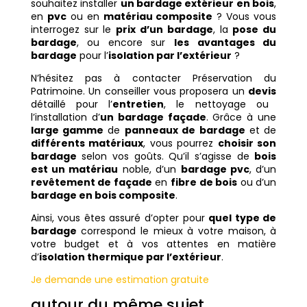
souhaitez installer
un bardage extérieur en bois
,
en
pvc
ou en
matériau composite
? Vous vous
interrogez sur le
prix d’un bardage
, la
pose du
bardage
, ou encore sur
les avantages du
bardage
pour l’
isolation par l’extérieur
?
N’hésitez pas à contacter Préservation du
Patrimoine. Un conseiller vous proposera un
devis
détaillé pour l’
entretien
, le nettoyage ou
l’installation d’
un bardage façade
. Grâce à une
large gamme
de
panneaux de bardage
et de
différents matériaux
, vous pourrez
choisir son
bardage
selon vos goûts. Qu’il s’agisse de
bois
est un matériau
noble, d’un
bardage pvc
, d’un
revêtement de façade
en
fibre de bois
ou d’un
bardage en bois composite
.
Ainsi, vous êtes assuré d’opter pour
quel type de
bardage
correspond le mieux à votre maison, à
votre budget et à vos attentes en matière
d’
isolation thermique par l’extérieur
.
Je demande une estimation gratuite
autour du même sujet