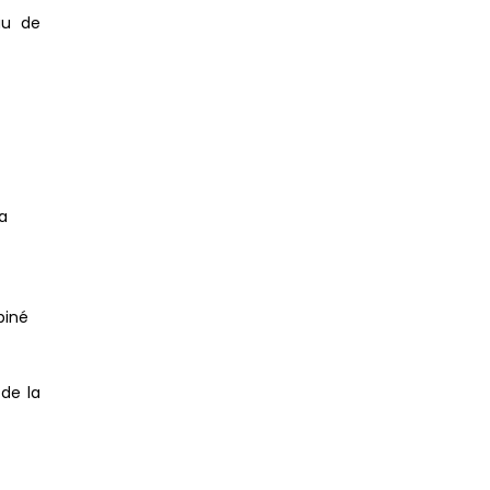
au de
la
biné
 de la