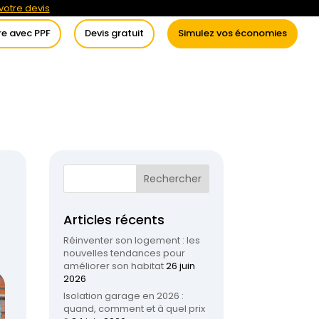
otre devis
re avec PPF
Devis gratuit
Simulez vos économies
itement de l’eau
Conseils
Articles récents
Réinventer son logement : les
nouvelles tendances pour
améliorer son habitat
26 juin
2026
Isolation garage en 2026 :
quand, comment et à quel prix