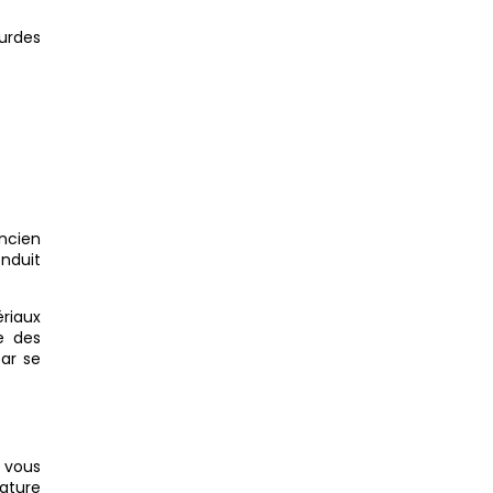
ourdes
ncien
enduit
riaux
e des
ar se
e vous
ature