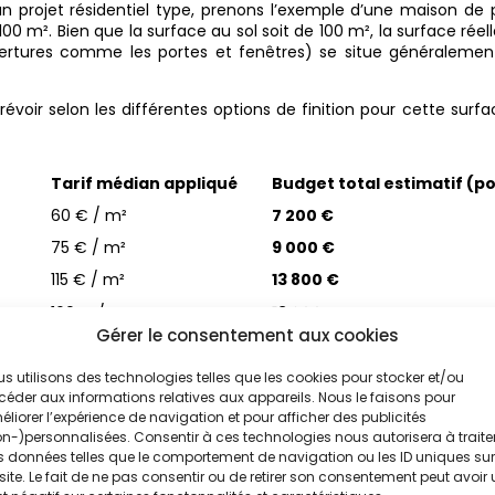
n projet résidentiel type, prenons l’exemple d’une maison de 
00 m². Bien que la surface au sol soit de 100 m², la surface réel
vertures comme les portes et fenêtres) se situe généralemen
révoir selon les différentes options de finition pour cette surf
Tarif médian appliqué
Budget total estimatif (po
60 € / m²
7 200 €
75 € / m²
9 000 €
115 € / m²
13 800 €
160 € / m²
19 200 €
Gérer le consentement aux cookies
s utilisons des technologies telles que les cookies pour stocker et/ou
 représente l’investissement initial le plus lourd à court ter
éder aux informations relatives aux appareils. Nous le faisons pour
eau éligible aux aides financières publiques comme MaPrimeRén
liorer l’expérience de navigation et pour afficher des publicités
nt une grande partie du budget, ce qui rend l’isolation ther
n-)personnalisées. Consentir à ces technologies nous autorisera à traite
lassique, les économies de chauffage en plus.
 données telles que le comportement de navigation ou les ID uniques sur
site. Le fait de ne pas consentir ou de retirer son consentement peut avoir
exes indispensables doivent être anticipés : la location et le m