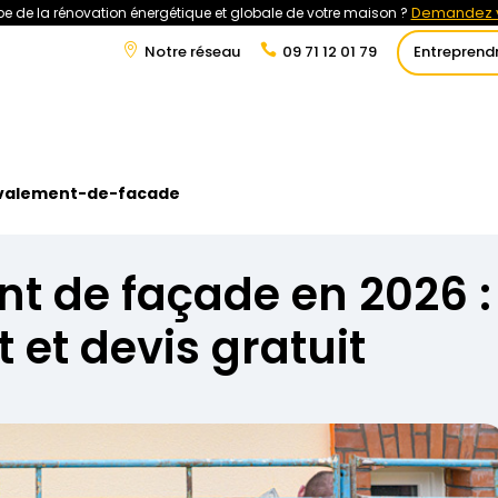
Demandez v
e de la rénovation énergétique et globale de votre maison ?
Notre réseau
09 71 12 01 79
Entreprend
t
Rénovation Énergétique
Énergies Renouvelables
Tra
avalement-de-facade
nt de façade en 2026 :
 et devis gratuit