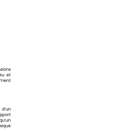
sions
jeu et
sément
t d’un
upport
qu’un
ssique