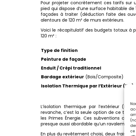
Pour projeter concrètement ces tarifs sur u
pied qui dispose d’une surface habitable de 1
façades à traiter (déduction faite des ou
alentours de 120 m² de murs extérieurs.
Voici le récapitulatif des budgets totaux à p
120 m² :
Type de finition
Peinture de façade
Enduit / Crépi traditionnel
Bardage extérieur
(Bois/Composite)
Isolation Thermique par l’Extérieur (ITE)
Nou
L’isolation thermique par l’extérieur (ITE)
acc
revanche, c’est la seule option de ce tabl
amé
les Primes Énergie. Ces subventions couvre
(no
presque aussi abordable qu’un ravalement c
des
ce 
En plus du revêtement choisi, deux frais ann