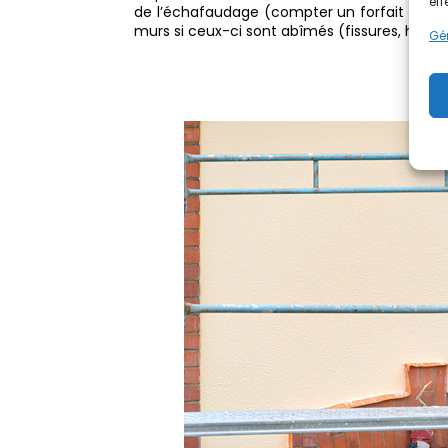
eff
de l’échafaudage (compter un forfait de 1 20
murs si ceux-ci sont abîmés (fissures, humidi
Gér