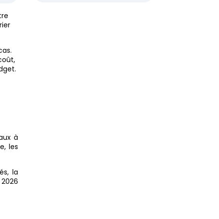
tre
rier
cas.
coût,
dget.
aux à
e, les
és, la
n 2026