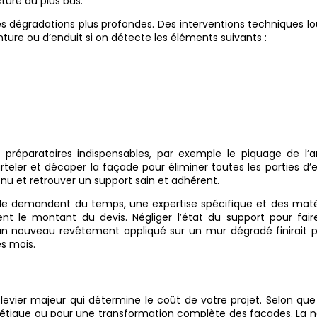
ture au plus bas.
des dégradations plus profondes. Des interventions techniques l
nture ou d’enduit si on détecte les éléments suivants :
préparatoires indispensables, par exemple le piquage de l’a
eler et décaper la façade pour éliminer toutes les parties d’
à nu et retrouver un support sain et adhérent.
ble demandent du temps, une expertise spécifique et des maté
le montant du devis. Négliger l’état du support pour fair
un nouveau revêtement appliqué sur un mur dégradé finirait p
es mois.
levier majeur qui détermine le coût de votre projet. Selon qu
hétique ou pour une transformation complète des façades. La n