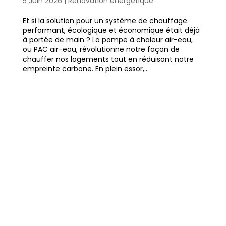
5 Juin 2026
|
Rénovation énergétique
Et si la solution pour un système de chauffage
performant, écologique et économique était déjà
à portée de main ? La pompe à chaleur air-eau,
ou PAC air-eau, révolutionne notre façon de
chauffer nos logements tout en réduisant notre
empreinte carbone. En plein essor,...
Pourquoi tout le monde parle
de la pompe à chaleur air-eau
en 2026 ?
https://ppf.fr/infos-et-astuces-
maison/pourquoi-tout-le-monde-parle-
de-la-pompe-a-chaleur-air-eau-en-
2026/#more-40219