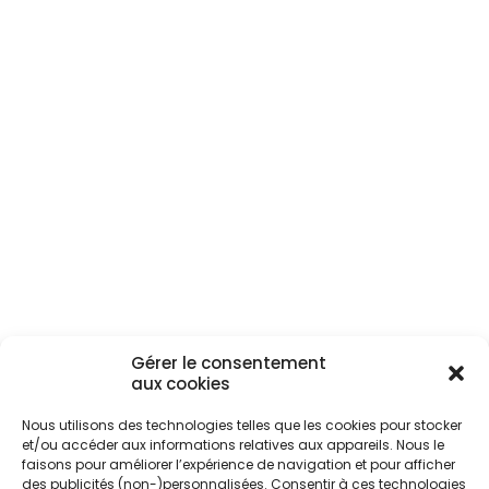
Pompe à chaleur air-eau :
chauffer sa maison avec l’air
extérieur
https://ppf.fr/infos-et-astuces-
maison/pompe-a-chaleur-air-eau-
chauffer-sa-maison-avec-lair-
exterieur/#more-39011
Gérer le consentement
aux cookies
Nous utilisons des technologies telles que les cookies pour stocker
Articles récents
et/ou accéder aux informations relatives aux appareils. Nous le
faisons pour améliorer l’expérience de navigation et pour afficher
Réinventer son logement : les nouvelles tendances
des publicités (non-)personnalisées. Consentir à ces technologies