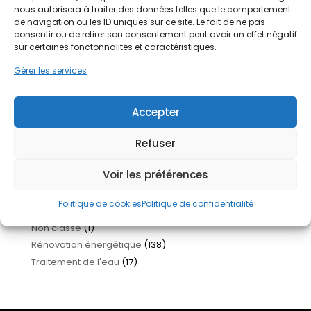
pour améliorer son habitat
26 juin 2026
nous autorisera à traiter des données telles que le comportement
Isolation garage en 2026 : quand, comment et à quel
de navigation ou les ID uniques sur ce site. Le fait de ne pas
prix ?
24 juin 2026
consentir ou de retirer son consentement peut avoir un effet négatif
sur certaines fonctonnalités et caractéristiques.
Nettoyage toiture : quand, comment et à quel prix ?
22
juin 2026
Gérer les services
Chauffez mieux, payez moins : Pourquoi la pompe à
chaleur séduit autant ?
19 juin 2026
Aides rénovation 2026 : le guide complet pour tout
Accepter
comprendre
18 juin 2026
Refuser
Thèmes du blog
Voir les préférences
Actualités
(14)
Amélioration de l'habitat
(161)
Politique de cookies
Politique de confidentialité
Infos et astuces
(56)
Non classé
(1)
Rénovation énergétique
(138)
Traitement de l'eau
(17)